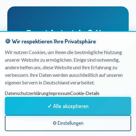
Praxisbeispiele & Use
🍪 Wir respektieren Ihre Privatsphäre
Cases
Wir nutzen Cookies, um Ihnen die bestmögliche Nutzung
unserer Website zu ermöglichen. Einige sind notwendig,
Theorie ist gut – Praxis ist besser.
andere helfen uns, diese Website und Ihre Erfahrung zu
verbessern. Ihre Daten werden ausschließlich auf unseren
Werfen Sie einen Blick auf unsere
eigenen Servern in Deutschland verarbeitet.
Use Cases, um zu sehen, wie unsere
Datenschutzerklärung
Impressum
Cookie-Details
Lösungen bereits in der realen Welt
funktionieren.
✓ Alle akzeptieren
⚙ Einstellungen
Use Cases entdecken